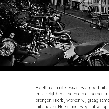
Heeft u een interessant vastgoed initia
en zakelijk begeleiden om dit samen met 
brengen. Hierbij werken wij graag sam
initiatieven. Neemt niet weg dat wij open