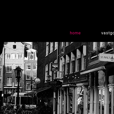
home
vastg