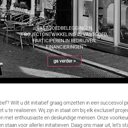
VASTGOEDBELEGGINGEN,
PROJECTONTWIKKELING IN VASTGOED,
PARTICIPEREN IN BEDRIJVEN,
FINANCIERINGEN
ga verder >
tief? Wilt u dit initiatief graag omzetten in een succesvol
u te realiseren. Wij zijn in staat om bij elk exclusief proje
en met enthousiaste en deskundige mensen. Onze voorkeur 
 staan voor allerlei initiatieven. Daag ons maar uit, let’s st