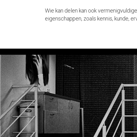
Wie kan delen kan ook vermenigvuldigen!
eigenschappen, zoals kennis, kunde, erva