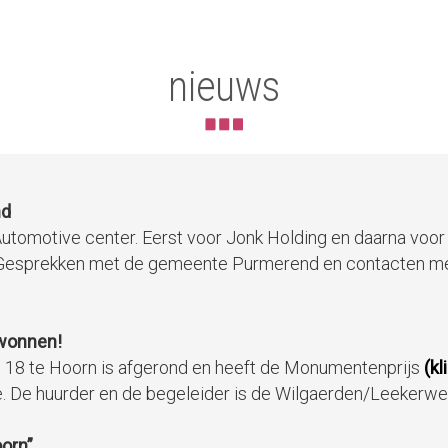
nieuws
nd
 Automotive center. Eerst voor Jonk Holding en daarna voor
esprekken met de gemeente Purmerend en contacten met p
wonnen!
n 18 te Hoorn is afgerond en heeft de Monumentenprijs
(kl
e. De huurder en de begeleider is de Wilgaerden/Leekerw
orn”