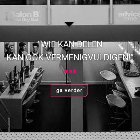
“WIE KAN DELEN
KAN OOK VERMENIGVULDIGEN!”
ga verder