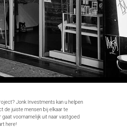
 project? Jonk Investments kan u helpen
ct de juiste mensen bij elkaar te
gaat voornamelijk uit naar vastgoed
art here!