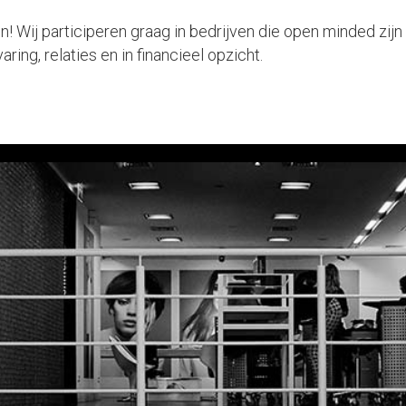
 Wij participeren graag in bedrijven die open minded zijn 
ring, relaties en in financieel opzicht.